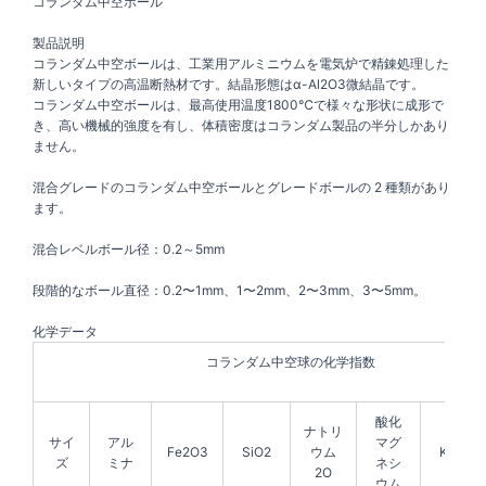
コランダム中空ボール
製品説明
コランダム中空ボールは、工業用アルミニウムを電気炉で精錬処理した
新しいタイプの高温断熱材です。結晶形態はα-Al2O3微結晶です。
コランダム中空ボールは、最高使用温度1800℃で様々な形状に成形で
き、高い機械的強度を有し、体積密度はコランダム製品の半分しかあり
ません。
混合グレードのコランダム中空ボールとグレードボールの 2 種類があり
ます。
混合レベルボール径：0.2～5mm
段階的なボール直径：0.2〜1mm、1〜2mm、2〜3mm、3〜5mm。
化学データ
コランダム中空球の化学指数
酸化
ナトリ
サイ
アル
マグ
Fe2O3
SiO2
ウム
K2O
ズ
ミナ
ネシ
2O
ウム