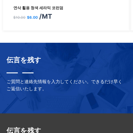
원
현
연삭 휠용 청색 세라믹 코런덤
래
재
/MT
$
10.00
$
6.00
가
가
격:
격:
$10.00.
$6.00.
伝言を残す
ご質問と連絡先情報を入力してください。できるだけ早く
ご返信いたします。
伝言を残す