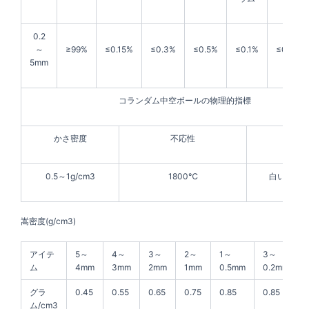
0.2
～
≥99%
≤0.15%
≤0.3%
≤0.5%
≤0.1%
≤0.1%
5mm
コランダム中空ボールの物理的指標
かさ密度
不応性
形
0.5～1g/cm3
1800℃
白い中空
嵩密度(g/cm3)
アイテ
5～
4～
3～
2～
1～
3～
ム
4mm
3mm
2mm
1mm
0.5mm
0.2mm
グラ
0.45
0.55
0.65
0.75
0.85
0.85
ム/cm3