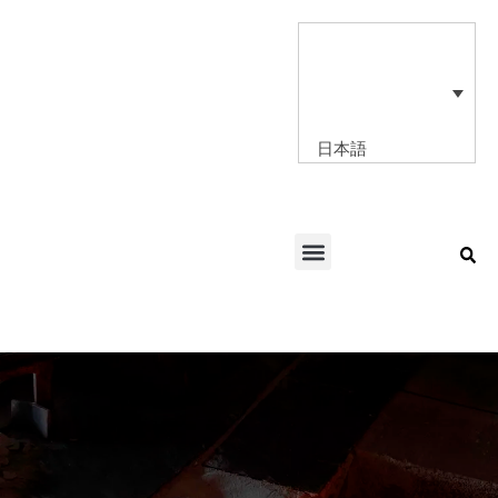
内
容
を
ス
キ
ッ
日本語
プ
Menu