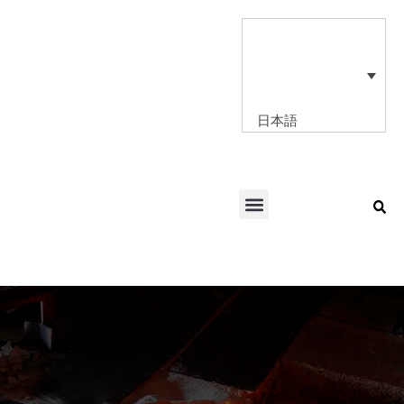
内
容
を
ス
キ
ッ
日本語
プ
Menu