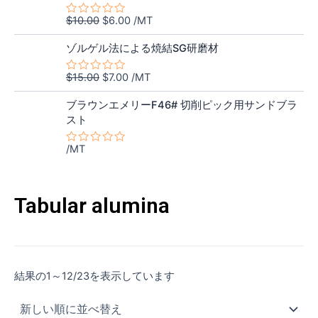
$7.50
は
0
価
の
の
で
$5.80
$
10.00
$
6.00
/MT
5
評
格
価
し
で
段
価
元
現
階
は
格
た。
す。
ゾルゲル法による焼結SG研磨材
中
の
在
$10.00
は
0
価
の
の
で
$6.00
$
15.00
$
7.00
/MT
5
評
格
価
し
で
段
価
階
は
格
た。
す。
ブラウンエメリーF46# 切削ピック用サンドブラ
中
$15.00
は
スト
0
の
で
$7.00
評
し
で
/MT
価
5
た。
す。
段
階
中
0
Tabular alumina
の
評
価
新
結果の1～12/23を表示しています
し
い
順