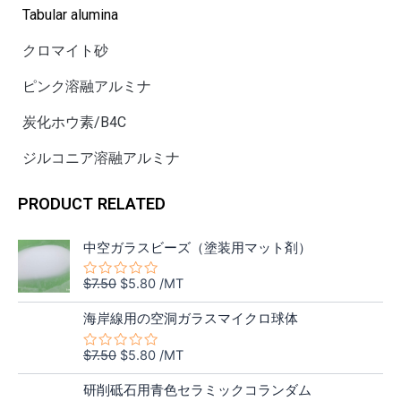
Tabular alumina
クロマイト砂
ピンク溶融アルミナ
炭化ホウ素/B4C
ジルコニア溶融アルミナ
PRODUCT RELATED
元
現
中空ガラスビーズ（塗装用マット剤）
の
在
価
の
$
7.50
$
5.80
/MT
5
格
価
段
元
現
階
は
格
海岸線用の空洞ガラスマイクロ球体
中
の
在
$7.50
は
0
価
の
の
で
$5.80
$
7.50
$
5.80
/MT
5
評
格
価
し
で
段
価
元
現
階
は
格
た。
す。
研削砥石用青色セラミックコランダム
中
の
在