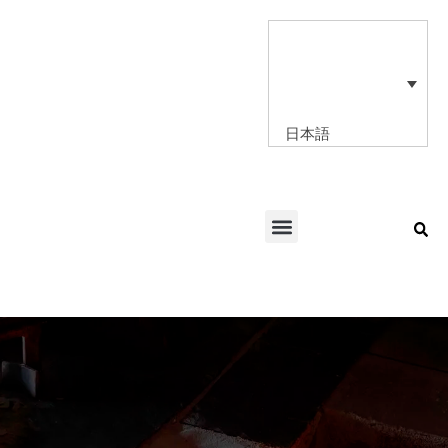
内
容
を
ス
キ
ッ
日本語
プ
Menu