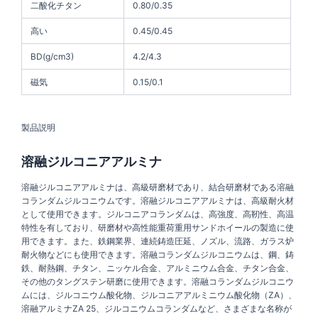
二酸化チタン
0.80/0.35
高い
0.45/0.45
BD(g/cm3)
4.2/4.3
磁気
0.15/0.1
製品説明
溶融ジルコニアアルミナ
溶融ジルコニアアルミナは、高級研磨材であり、結合研磨材である溶融
コランダムジルコニウムです。溶融ジルコニアアルミナは、高級耐火材
として使用できます。ジルコニアコランダムは、高強度、高靭性、高温
特性を有しており、研磨材や高性能重荷重用サンドホイールの製造に使
用できます。また、鉄鋼業界、連続鋳造圧延、ノズル、流路、ガラス炉
耐火物などにも使用できます。溶融コランダムジルコニウムは、鋼、鋳
鉄、耐熱鋼、チタン、ニッケル合金、アルミニウム合金、チタン合金、
その他のタングステン研磨に使用できます。溶融コランダムジルコニウ
ムには、ジルコニウム酸化物、ジルコニアアルミニウム酸化物（ZA）、
溶融アルミナZA 25、ジルコニウムコランダムなど、さまざまな名称が