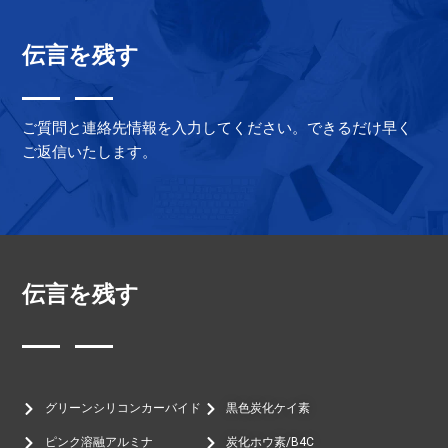
$10.00.
$6.00.
伝言を残す
ご質問と連絡先情報を入力してください。できるだけ早く
ご返信いたします。
伝言を残す
グリーンシリコンカーバイド
黒色炭化ケイ素
ピンク溶融アルミナ
炭化ホウ素/B4C