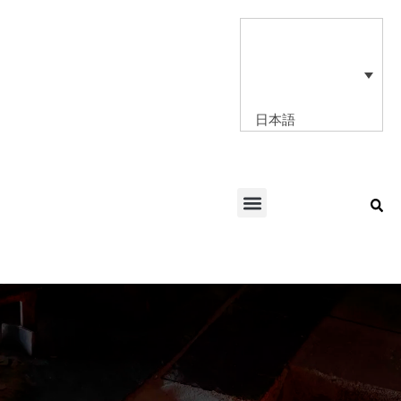
内
容
を
ス
キ
ッ
日本語
プ
Menu