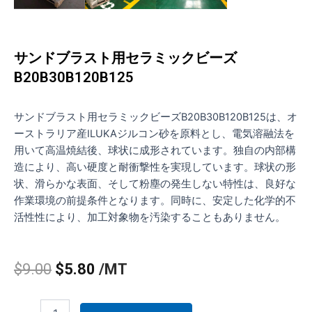
サンドブラスト用セラミックビーズ
B20B30B120B125
サンドブラスト用セラミックビーズB20B30B120B125は、オ
ーストラリア産ILUKAジルコン砂を原料とし、電気溶融法を
用いて高温焼結後、球状に成形されています。独自の内部構
造により、高い硬度と耐衝撃性を実現しています。球状の形
状、滑らかな表面、そして粉塵の発生しない特性は、良好な
作業環境の前提条件となります。同時に、安定した化学的不
活性性により、加工対象物を汚染することもありません。
元
現
$
9.00
$
5.80
/MT
の
在
サ