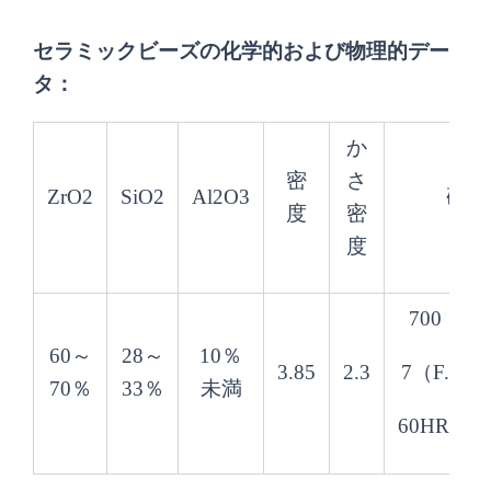
セラミックビーズの化学的および物理的デー
タ：
か
密
さ
ZrO2
SiO2
Al2O3
硬度
度
密
度
700（H
60～
28～
10％
3.85
2.3
7（F.モ
70％
33％
未満
60HRC（