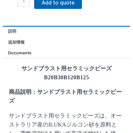
価
の
Add to quote
ン
ド
格
価
ブ
ラ
は
格
ス
説明
ト
$9.00
は
用
追加情報
で
$5.80
セ
ラ
Documents
し
で
ミ
ッ
た。
す。
サンドブラスト用セラミックビーズ
ク
ビ
B20B30B120B125
ー
ズ
商品説明：サンドブラスト用セラミックビー
B20B30B120B125
個
ズ
サンドブラスト用セラミックビーズは、オー
ストラリア産のILUKAジルコン砂を原料と