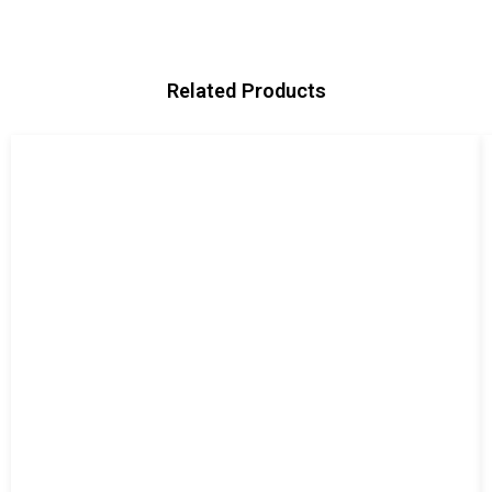
Related Products
El
El