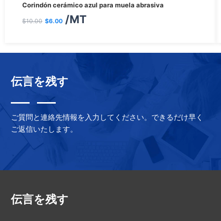
Corindón cerámico azul para muela abrasiva
precio
precio
/MT
$
10.00
$
6.00
original
actual
era:
es:
$10.00.
$6.00.
伝言を残す
ご質問と連絡先情報を入力してください。できるだけ早く
ご返信いたします。
伝言を残す