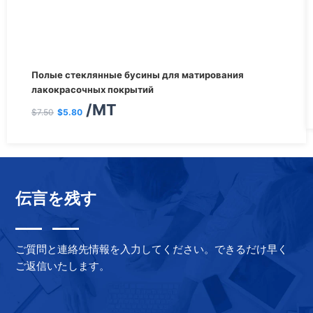
Первоначальная
Текущая
Полые стеклянные бусины для матирования
цена
цена:
лакокрасочных покрытий
/MT
составляла
$5.80.
$
7.50
$
5.80
$7.50.
伝言を残す
ご質問と連絡先情報を入力してください。できるだけ早く
ご返信いたします。