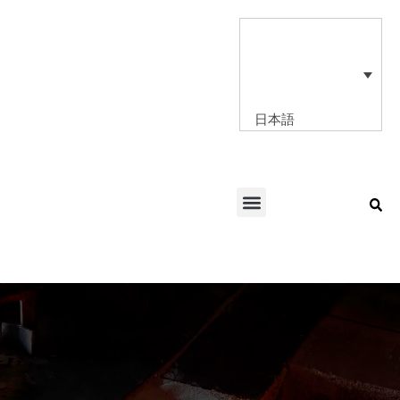
内
容
を
ス
キ
ッ
日本語
プ
Menu