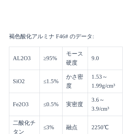
褐色酸化アルミナ F46# のデータ:
モース
AL2O3
≥95%
9.0
硬度
かさ密
1.53～
SiO2
≤1.5%
度
1.99g/cm³
3.6～
Fe2O3
≤0.5%
実密度
3.9/cm³
二酸化チ
≤3%
融点
2250℃
タン