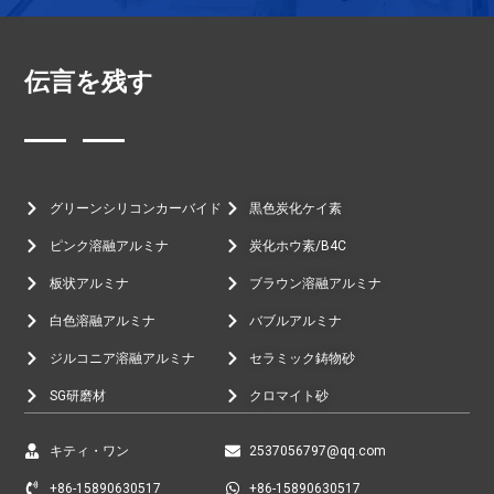
伝言を残す
グリーンシリコンカーバイド
黒色炭化ケイ素
ピンク溶融アルミナ
炭化ホウ素/B4C
板状アルミナ
ブラウン溶融アルミナ
白色溶融アルミナ
バブルアルミナ
ジルコニア溶融アルミナ
セラミック鋳物砂
SG研磨材
クロマイト砂
キティ・ワン
2537056797@qq.com
+86-15890630517
+86-15890630517