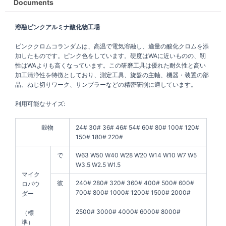
Documents
溶融ピンクアルミナ酸化物工場
ピンククロムコランダムは、高温で電気溶融し、適量の酸化クロムを添
加したものです。ピンク色をしています。硬度はWAに近いものの、靭
性はWAよりも高くなっています。この研磨工具は優れた耐久性と高い
加工清浄性を特徴としており、測定工具、旋盤の主軸、機器・装置の部
品、ねじ切りワーク、サンプラーなどの精密研削に適しています。
利用可能なサイズ:
穀物
24# 30# 36# 46# 54# 60# 80# 100# 120#
150# 180# 220#
で
W63 W50 W40 W28 W20 W14 W10 W7 W5
W3.5 W2.5 W1.5
マイク
彼
240# 280# 320# 360# 400# 500# 600#
ロパウ
700# 800# 1000# 1200# 1500# 2000#
ダー
2500# 3000# 4000# 6000# 8000#
（標
準）