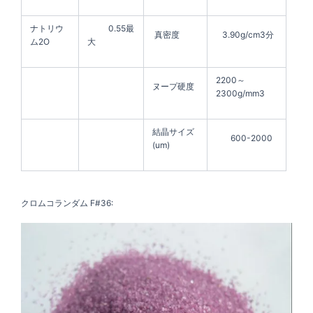
ナトリウ
0.55最
真密度
3.90g/cm3分
ム2O
大
2200～
ヌープ硬度
2300g/mm3
結晶サイズ
600-2000
(um)
クロムコランダム F#36: