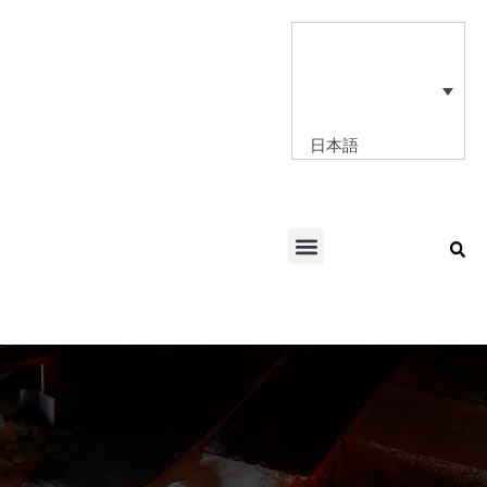
内
容
を
ス
キ
ッ
日本語
プ
Menu