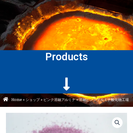
Products
Home
»
ショップ
»
ピンク溶融アルミナ
»
溶融ピンクアルミナ酸化物工場