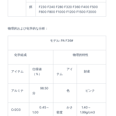
餌
F230 F240 F280 F320 F360 F400 F500
F600 F800 F1000 F1200 F1500 F2000
物理的および化学的な分析：
モデル: PA F36#
化学組成
物理的特性
仕様値
アイ
アイテム
財産
（％）
テム
98.50
アルミナ
色
ピンク
分
0.45～
かさ
1.40～
Cr2O3
1.00
密度
1.99g/cm3