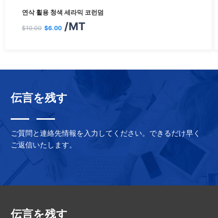
원
현
연삭 휠용 청색 세라믹 코런덤
래
재
/MT
$
10.00
$
6.00
가
가
격:
격:
$10.00.
$6.00.
伝言を残す
ご質問と連絡先情報を入力してください。できるだけ早く
ご返信いたします。
伝言を残す