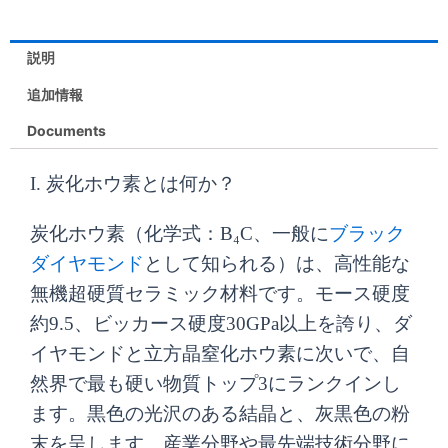
ウ
素
は
格
（B4C）
説明
と
$25.00
は
は
追加情報
で
$17.00
何
で
Documents
し
で
す
か？
た。
す。
I. 炭化ホウ素とは何か？
炭
化
ホ
炭化ホウ素（化学式：B₄C、一般に
ブラック
ウ
ダイヤモンド
として知られる）は、高性能な
素
の
無機超硬質セラミック材料です。モース硬度
用
約9.5、ビッカース硬度30GPa以上を誇り、ダ
途
は
イヤモンドと立方晶窒化ホウ素に次いで、自
何
然界で最も硬い物質トップ3にランクインし
で
す
ます。黒色の光沢のある結晶と、灰黒色の粉
か？
末を呈します。産業分野や最先端技術分野に
個