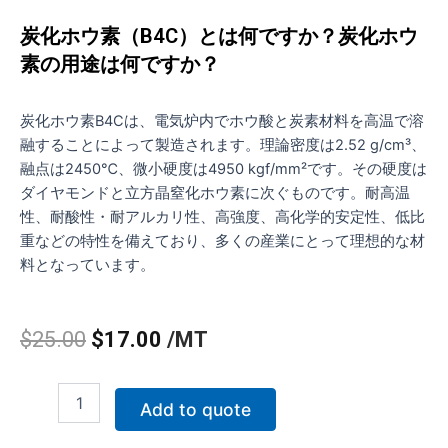
炭化ホウ素（B4C）とは何ですか？炭化ホウ
素の用途は何ですか？
炭化ホウ素B4Cは、電気炉内でホウ酸と炭素材料を高温で溶
融することによって製造されます。理論密度は2.52 g/cm³、
融点は2450℃、微小硬度は4950 kgf/mm²です。その硬度は
ダイヤモンドと立方晶窒化ホウ素に次ぐものです。耐高温
性、耐酸性・耐アルカリ性、高強度、高化学的安定性、低比
重などの特性を備えており、多くの産業にとって理想的な材
料となっています。
元
現
$
25.00
$
17.00
/MT
の
在
炭
価
の
Add to quote
化
ホ
格
価