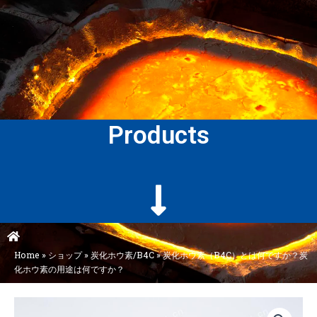
Products
Home
»
ショップ
»
炭化ホウ素/B4C
»
炭化ホウ素（B4C）とは何ですか？炭
化ホウ素の用途は何ですか？