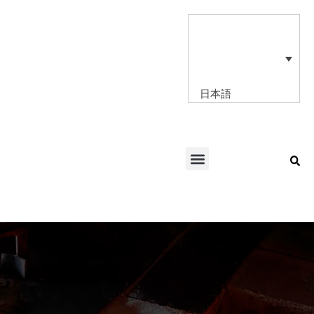
内
容
を
ス
キ
ッ
日本語
プ
Menu