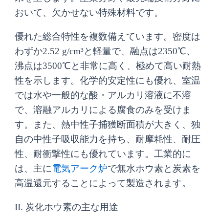
おいて、欠かせない特殊材料です。
優れた総合特性を複数備えています。密度は
わずか2.52 g/cm³と軽量で、融点は2350℃、
沸点は3500℃と非常に高く、極めて高い耐熱
性を示します。化学的安定性にも優れ、室温
では水や一般的な酸・アルカリ溶液に不溶
で、溶融アルカリによる腐食のみを受けま
す。また、熱中性子捕獲断面積が大きく、独
自の中性子吸収能力を持ち、耐摩耗性、耐圧
性、耐衝撃性にも優れています。工業的に
は、主に
電気アーク炉
で無水ホウ素と炭素を
高温還元することによって製造されます。
II. 炭化ホウ素の主な用途