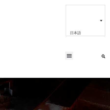
内
容
を
ス
キ
ッ
日本語
プ
Menu