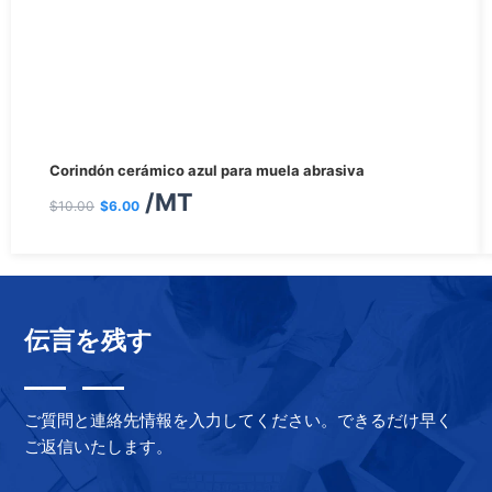
El
El
Corindón cerámico azul para muela abrasiva
precio
precio
/MT
$
10.00
$
6.00
original
actual
era:
es:
$10.00.
$6.00.
伝言を残す
ご質問と連絡先情報を入力してください。できるだけ早く
ご返信いたします。