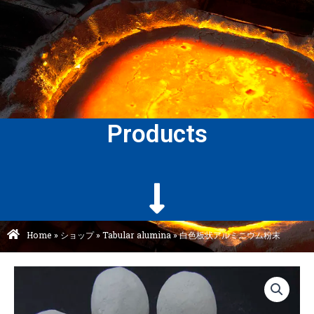
Products
Home
»
ショップ
»
Tabular alumina
»
白色板状アルミニウム粉末