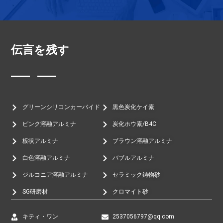
伝言を残す
グリーンシリコンカーバイド
黒色炭化ケイ素
ピンク溶融アルミナ
炭化ホウ素/B4C
板状アルミナ
ブラウン溶融アルミナ
白色溶融アルミナ
バブルアルミナ
ジルコニア溶融アルミナ
セラミック鋳物砂
SG研磨材
クロマイト砂
キティ・ワン
2537056797@qq.com