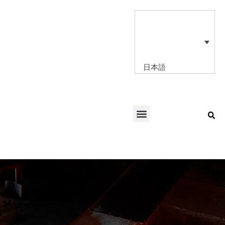
内
容
を
ス
キ
ッ
日本語
プ
Menu