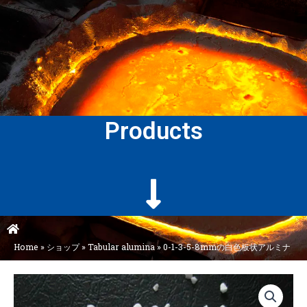
Products
Home
»
ショップ
»
Tabular alumina
»
0-1-3-5-8mmの白色板状アルミナ