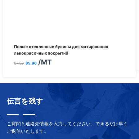
Первоначальная
Текущая
Полые стеклянные бусины для матирования
цена
цена:
лакокрасочных покрытий
/MT
составляла
$5.80.
$
7.50
$
5.80
$7.50.
伝言を残す
ご質問と連絡先情報を入力してください。できるだけ早く
ご返信いたします。