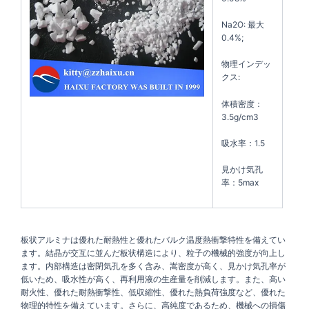
Na2O: 最大
0.4%;
物理インデッ
クス:
体積密度：
3.5g/cm3
吸水率：1.5
見かけ気孔
率：5max
板状アルミナは優れた耐熱性と優れたバルク温度熱衝撃特性を備えてい
ます。結晶が交互に並んだ板状構造により、粒子の機械的強度が向上し
ます。内部構造は密閉気孔を多く含み、嵩密度が高く、見かけ気孔率が
低いため、吸水性が高く、再利用液の生産量を削減します。また、高い
耐火性、優れた耐熱衝撃性、低収縮性、優れた熱負荷強度など、優れた
物理的特性を備えています。さらに、高純度であるため、機械への損傷