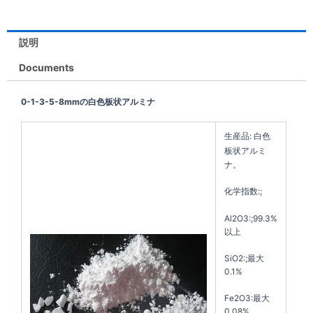
説明
Documents
0-1-3-5-8mmの白色板状アルミナ
生産品: 白色
板状アルミ
ナ。
化学指数:;
Al2O3:;99.3%
以上
SiO2:;最大
0.1%
Fe2O3:最大
0.08%