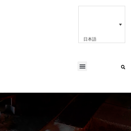
内
容
を
ス
キ
ッ
日本語
プ
Menu