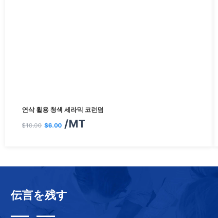
원
현
연삭 휠용 청색 세라믹 코런덤
래
재
/MT
$
10.00
$
6.00
가
가
격:
격:
$10.00.
$6.00.
伝言を残す