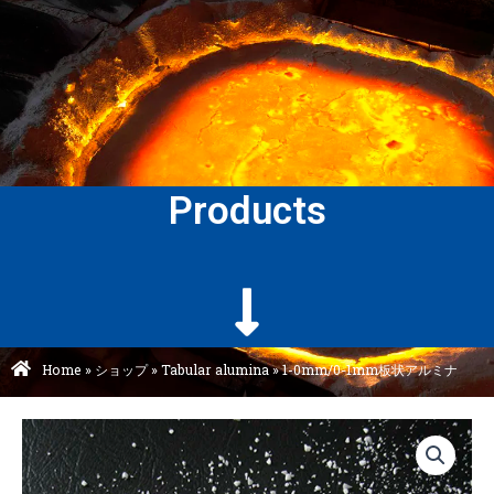
Products
Home
»
ショップ
»
Tabular alumina
»
1-0mm/0-1mm板状アルミナ