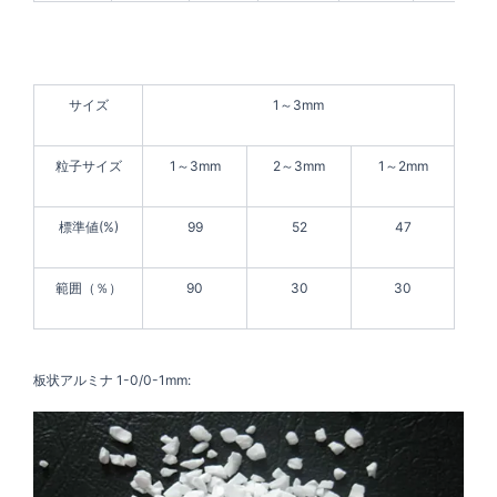
サイズ
1～3mm
粒子サイズ
1～3mm
2～3mm
1～2mm
標準値(%)
99
52
47
範囲（％）
90
30
30
板状アルミナ 1-0/0-1mm: