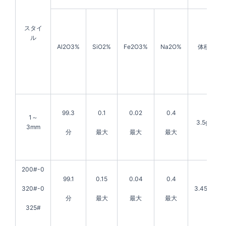
スタイ
ル
Al2O3%
SiO2%
Fe2O3%
Na2O%
体積密度
99.3
0.1
0.02
0.4
1～
3.5g/cm3
3mm
分
最大
最大
最大
200#-0
99.1
0.15
0.04
0.4
3.45g/cm3
320#-0
分
最大
最大
最大
325#