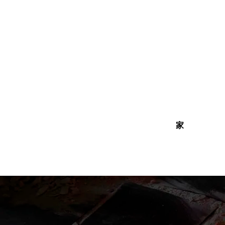
内
容
を
ス
キ
ッ
プ
家