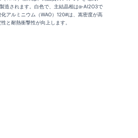
製造されます。白色で、主結晶相はα-Al2O3で
化アルミニウム（WAO）120#は、嵩密度が高
定性と耐熱衝撃性が向上します。