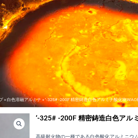
プ
»
白色溶融アルミナ
»
‘-325# -200F 精密鋳造白色アルミナ酸化物WA
‘-325# -200F 精密鋳造白色
高級耐火物の一種である白色酸化アルミニウム