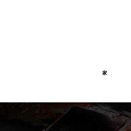
内
容
を
ス
キ
ッ
プ
家