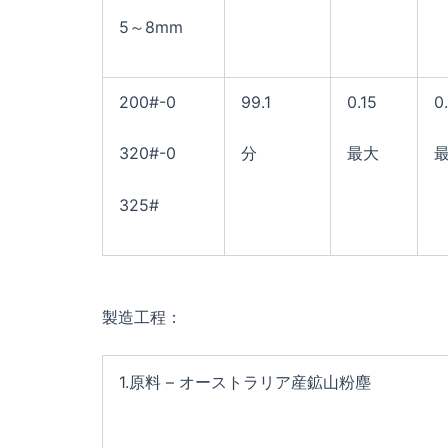
5～8mm
200#-0
99.1
0.15
0.
320#-0
分
最大
325#
製造工程：
1.原料 – オーストラリア産鉱山粉塵