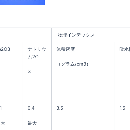
：
物理インデックス
e2O3
ナトリウ
体積密度
吸水
ム2O
（グラム/cm3）
%
1
0.4
3.5
1.5
最大
最大