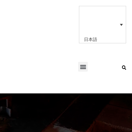
内
容
を
ス
キ
ッ
日本語
プ
Menu