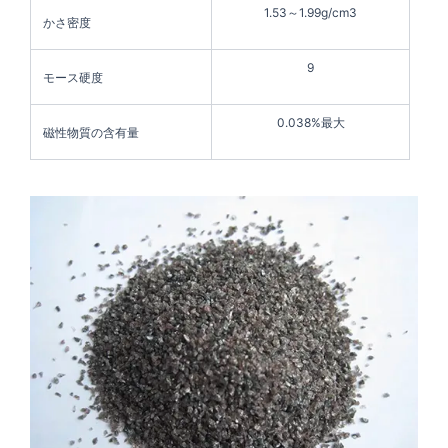
1.53～1.99g/cm3
かさ密度
9
モース硬度
0.038%最大
磁性物質の含有量