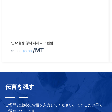
원
현
연삭 휠용 청색 세라믹 코런덤
래
재
/MT
$
10.00
$
6.00
가
가
격:
격:
$10.00.
$6.00.
伝言を残す
ご質問と連絡先情報を入力してください。できるだけ早く
ご返信いたします。