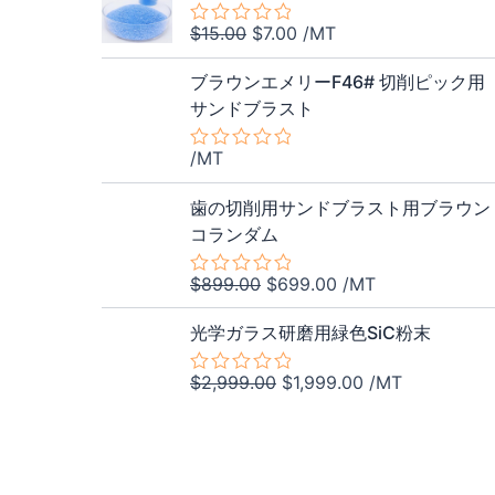
$10.00
は
0
価
の
の
で
$6.00
$
15.00
$
7.00
/MT
5
評
格
価
段
し
で
価
階
は
格
ブラウンエメリーF46# 切削ピック用
た。
す。
中
$15.00
は
サンドブラスト
0
の
で
$7.00
評
し
で
/MT
価
5
段
た。
す。
元
現
階
歯の切削用サンドブラスト用ブラウン
中
の
在
コランダム
0
価
の
の
評
格
価
$
899.00
$
699.00
/MT
価
5
は
格
段
元
現
階
$899.00
は
光学ガラス研磨用緑色SiC粉末
中
の
在
で
$699.00
0
価
の
の
し
で
$
2,999.00
$
1,999.00
/MT
5
評
格
価
段
た。
す。
価
階
は
格
中
$2,999.00
は
0
の
で
$1,999.00
評