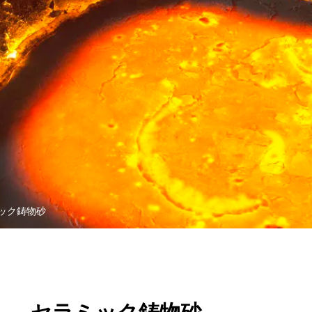
ック鋳物砂