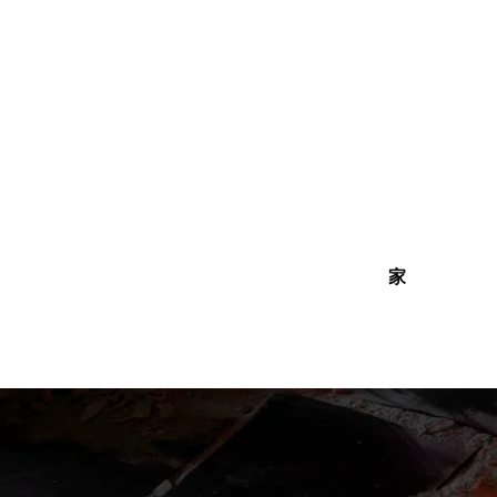
内
容
を
ス
キ
ッ
プ
家