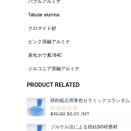
バブルアルミナ
Tabular alumina
クロマイト砂
ピンク溶融アルミナ
炭化ホウ素/B4C
ジルコニア溶融アルミナ
PRODUCT RELATED
元
現
研削砥石用青色セラミックコランダム
の
在
価
の
$
10.00
$
6.00
/MT
5
格
価
段
元
現
階
は
格
ゾルゲル法による焼結SG研磨材
中
の
在