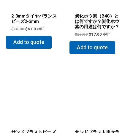
2-3mmタイヤバランス
炭化ホウ素（B4C）と
ビーズ2-3mm
は何ですか？炭化ホウ
素の用途は何ですか？
$
10.00
$
6.00
/MT
$
25.00
$
17.00
/MT
Add to quote
Add to quote
元
現
元
現
の
在
の
在
価
の
価
の
格
価
格
価
は
格
は
格
$9.00
は
$9.00
は
で
$5.80
で
$5.80
し
で
し
で
た。
す。
た。
す。
サンドブラストビーズ
サンドブラスト用セラ