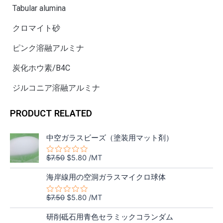
Tabular alumina
クロマイト砂
ピンク溶融アルミナ
炭化ホウ素/B4C
ジルコニア溶融アルミナ
PRODUCT RELATED
元
現
中空ガラスビーズ（塗装用マット剤）
の
在
価
の
$
7.50
$
5.80
/MT
5
格
価
段
元
現
階
は
格
海岸線用の空洞ガラスマイクロ球体
中
の
在
$7.50
は
0
価
の
の
で
$5.80
$
7.50
$
5.80
/MT
5
評
格
価
し
で
段
価
元
現
階
は
格
た。
す。
研削砥石用青色セラミックコランダム
中
の
在