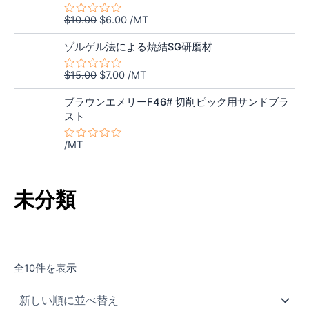
$7.50
は
0
価
の
の
で
$5.80
$
10.00
$
6.00
/MT
5
評
格
価
し
で
段
価
元
現
階
は
格
た。
す。
ゾルゲル法による焼結SG研磨材
中
の
在
$10.00
は
0
価
の
の
で
$6.00
$
15.00
$
7.00
/MT
5
評
格
価
し
で
段
価
階
は
格
た。
す。
ブラウンエメリーF46# 切削ピック用サンドブラ
中
$15.00
は
スト
0
の
で
$7.00
評
し
で
/MT
価
5
た。
す。
段
階
中
0
未分類
の
評
価
新
全10件を表示
し
い
順