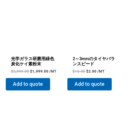
の
在
の
在
価
の
価
の
格
価
格
価
は
格
は
格
$2,999.00
は
$10.00
は
で
$1,999.00
で
$2.00
し
で
し
で
た。
す。
た。
す。
光学ガラス研磨用緑色
2～3mmのタイヤバラ
炭化ケイ素粉末
ンスビード
$
2,999.00
$
1,999.00
/MT
$
10.00
$
2.00
/MT
Add to quote
Add to quote
元
現
元
現
の
在
の
在
価
の
価
の
格
価
格
価
は
格
は
格