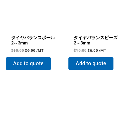
$10.00
は
$10.00
は
で
$6.00
で
$6.00
し
で
し
で
た。
す。
た。
す。
タイヤバランスボール
タイヤバランスビーズ
2～3mm
2～3mm
$
10.00
$
6.00
/MT
$
10.00
$
6.00
/MT
Add to quote
Add to quote
元
現
元
現
の
在
の
在
価
の
価
の
格
価
格
価
は
格
は
格
$10.00
は
$25.00
は
で
$6.00
で
$17.00
し
で
し
で
た。
す。
た。
す。