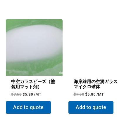
元
現
元
現
の
在
の
在
価
の
価
の
格
価
格
価
は
格
は
格
$7.50
は
$7.50
は
で
$5.80
で
$5.80
し
で
し
で
た。
す。
た。
す。
中空ガラスビーズ（塗
海岸線用の空洞ガラス
装用マット剤）
マイクロ球体
$
7.50
$
5.80
/MT
$
7.50
$
5.80
/MT
Add to quote
Add to quote
元
現
元
現