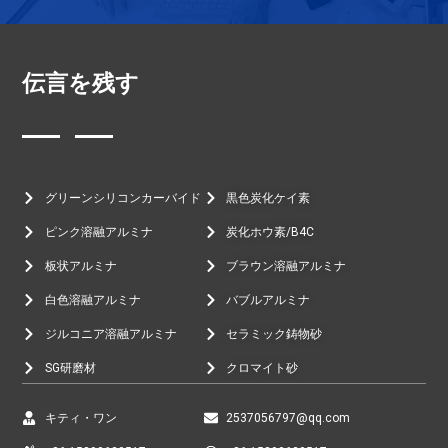
伝言を残す
グリーンシリコンカーバイド
黒色炭化ケイ素
ピンク溶融アルミナ
炭化ホウ素/B4C
板状アルミナ
ブラウン溶融アルミナ
白色溶融アルミナ
バブルアルミナ
ジルコニア溶融アルミナ
セラミック鋳物砂
SG研磨材
クロマイト砂
キティ・ワン
2537056797@qq.com