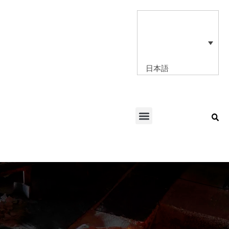
内
容
を
ス
キ
ッ
日本語
プ
Menu