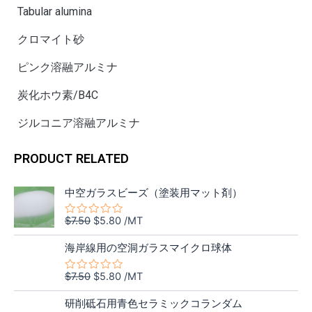
Tabular alumina
クロマイト砂
ピンク溶融アルミナ
炭化ホウ素/B4C
ジルコニア溶融アルミナ
PRODUCT RELATED
元
現
中空ガラスビーズ（塗装用マット剤）
の
在
価
の
$
7.50
$
5.80
/MT
5
格
価
段
元
現
階
は
格
海岸線用の空洞ガラスマイクロ球体
中
の
在
$7.50
は
0
価
の
の
で
$5.80
$
7.50
$
5.80
/MT
5
評
格
価
し
で
段
価
元
現
階
は
格
た。
す。
研削砥石用青色セラミックコランダム
中
の
在