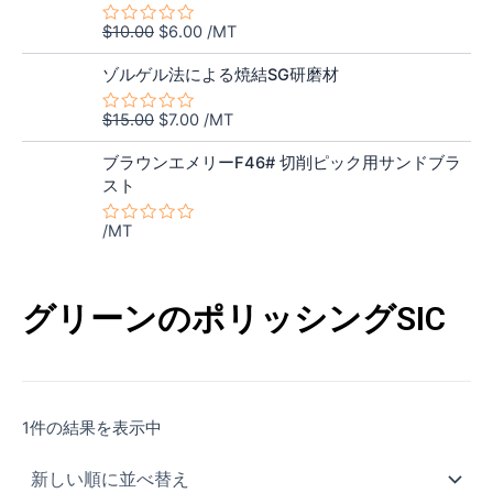
$7.50
は
0
価
の
の
で
$5.80
$
10.00
$
6.00
/MT
5
評
格
価
し
で
段
価
元
現
階
は
格
た。
す。
ゾルゲル法による焼結SG研磨材
中
の
在
$10.00
は
0
価
の
の
で
$6.00
$
15.00
$
7.00
/MT
5
評
格
価
し
で
段
価
階
は
格
た。
す。
ブラウンエメリーF46# 切削ピック用サンドブラ
中
$15.00
は
スト
0
の
で
$7.00
評
し
で
/MT
価
5
た。
す。
段
階
中
0
グリーンのポリッシングSIC
の
評
価
1件の結果を表示中