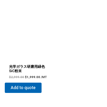
元
現
の
在
価
の
格
価
は
格
$2,999.00
は
で
$1,999.00
し
で
た。
す。
光学ガラス研磨用緑色
SiC粉末
$
2,999.00
$
1,999.00
/MT
Add to quote