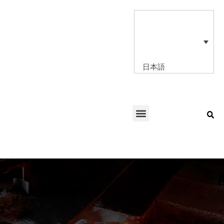
内
容
を
ス
キ
ッ
日本語
プ
Menu