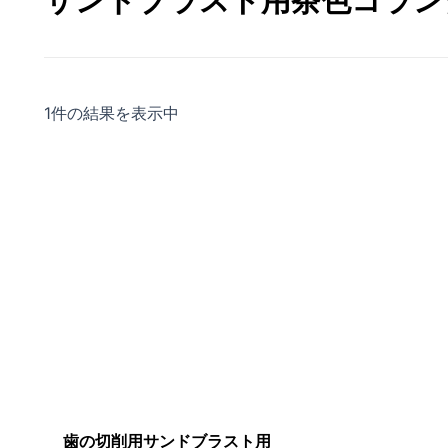
サンドブラスト用茶色コラン
1件の結果を表示中
元
現
の
在
価
の
格
価
は
格
$899.00
は
で
$699.00
し
で
た。
す。
歯の切削用サンドブラスト用