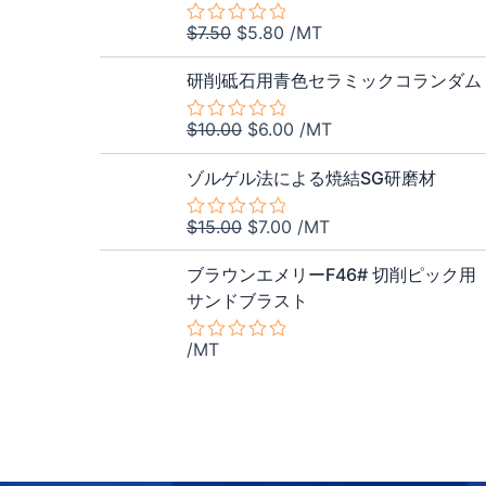
$7.50
は
0
価
の
の
で
$5.80
$
7.50
$
5.80
/MT
5
評
格
価
段
し
で
価
元
現
階
は
格
研削砥石用青色セラミックコランダム
た。
す。
中
の
在
$7.50
は
0
価
の
の
で
$5.80
$
10.00
$
6.00
/MT
5
評
格
価
段
し
で
価
元
現
階
は
格
ゾルゲル法による焼結SG研磨材
た。
す。
中
の
在
$10.00
は
0
価
の
の
で
$6.00
$
15.00
$
7.00
/MT
5
評
格
価
段
し
で
価
階
は
格
ブラウンエメリーF46# 切削ピック用
た。
す。
中
$15.00
は
サンドブラスト
0
の
で
$7.00
評
し
で
/MT
価
5
段
た。
す。
階
中
0
の
評
価