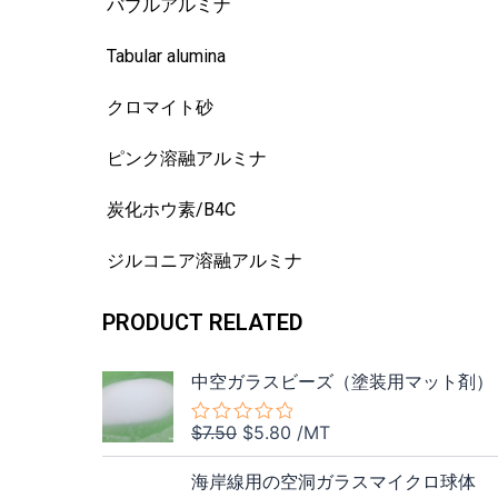
バブルアルミナ
Tabular alumina
クロマイト砂
ピンク溶融アルミナ
炭化ホウ素/B4C
ジルコニア溶融アルミナ
PRODUCT RELATED
元
現
中空ガラスビーズ（塗装用マット剤）
の
在
価
の
$
7.50
$
5.80
/MT
5
格
価
段
元
現
階
は
格
海岸線用の空洞ガラスマイクロ球体
中
の
在