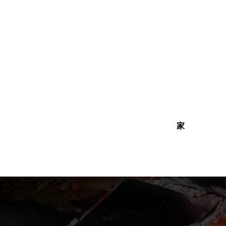
内
容
を
ス
キ
ッ
プ
家