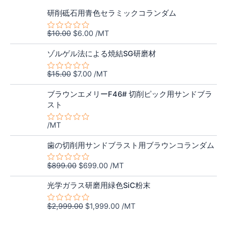
元
現
研削砥石用青色セラミックコランダム
の
在
価
の
$
10.00
$
6.00
/MT
5
格
価
段
元
現
階
は
格
ゾルゲル法による焼結SG研磨材
中
の
在
$10.00
は
0
価
の
の
で
$6.00
$
15.00
$
7.00
/MT
5
評
格
価
し
で
段
価
階
は
格
た。
す。
ブラウンエメリーF46# 切削ピック用サンドブラ
中
$15.00
は
スト
0
の
で
$7.00
評
し
で
/MT
価
5
た。
す。
段
元
現
階
歯の切削用サンドブラスト用ブラウンコランダム
中
の
在
0
価
の
の
$
899.00
$
699.00
/MT
5
評
格
価
段
価
元
現
階
は
格
光学ガラス研磨用緑色SiC粉末
中
の
在
$899.00
は
0
価
の
の
で
$699.00
$
2,999.00
$
1,999.00
/MT
5
評
格
価
し
で
段
価
階
は
格
た。
す。