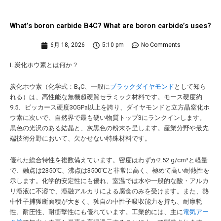
What’s boron carbide B4C? What are boron carbide’s uses?
6月 18, 2026
5:10 pm
No Comments
I. 炭化ホウ素とは何か？
炭化ホウ素（化学式：B₄C、一般に
ブラックダイヤモンド
として知ら
れる）は、高性能な無機超硬質セラミック材料です。モース硬度約
9.5、ビッカース硬度30GPa以上を誇り、ダイヤモンドと立方晶窒化ホ
ウ素に次いで、自然界で最も硬い物質トップ3にランクインします。
黒色の光沢のある結晶と、灰黒色の粉末を呈します。産業分野や最先
端技術分野において、欠かせない特殊材料です。
優れた総合特性を複数備えています。密度はわずか2.52 g/cm³と軽量
で、融点は2350℃、沸点は3500℃と非常に高く、極めて高い耐熱性を
示します。化学的安定性にも優れ、室温では水や一般的な酸・アルカ
リ溶液に不溶で、溶融アルカリによる腐食のみを受けます。また、熱
中性子捕獲断面積が大きく、独自の中性子吸収能力を持ち、耐摩耗
性、耐圧性、耐衝撃性にも優れています。工業的には、主に
電気アー