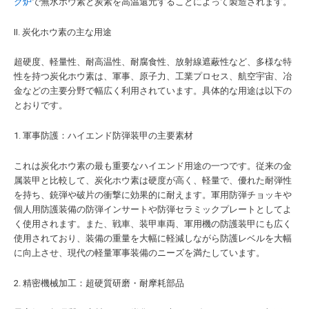
ク炉
で無水ホウ素と炭素を高温還元することによって製造されます。
II. 炭化ホウ素の主な用途
超硬度、軽量性、耐高温性、耐腐食性、放射線遮蔽性など、多様な特
性を持つ炭化ホウ素は、軍事、原子力、工業プロセス、航空宇宙、冶
金などの主要分野で幅広く利用されています。具体的な用途は以下の
とおりです。
1. 軍事防護：ハイエンド防弾装甲の主要素材
これは炭化ホウ素の最も重要なハイエンド用途の一つです。従来の金
属装甲と比較して、炭化ホウ素は硬度が高く、軽量で、優れた耐弾性
を持ち、銃弾や破片の衝撃に効果的に耐えます。軍用防弾チョッキや
個人用防護装備の防弾インサートや防弾セラミックプレートとしてよ
く使用されます。また、戦車、装甲車両、軍用機の防護装甲にも広く
使用されており、装備の重量を大幅に軽減しながら防護レベルを大幅
に向上させ、現代の軽量軍事装備のニーズを満たしています。
2. 精密機械加工：超硬質研磨・耐摩耗部品