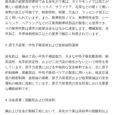
最高級の超硬質研磨材である炭化ホウ素は、ダイヤモンドでは加工が
難しい超硬合金、セラミックス、サファイア、石英などの硬くて脆い
材料の加工が可能です。精密研削、研磨、穴あけ、ラッピング加工に
広く用いられています。また、耐摩耗性ノズル、耐摩耗性金型、シー
ルリング、ベアリングなどの工業用耐摩耗部品の製造にも使用でき、
その耐用年数は通常の超硬合金をはるかに凌駕します。機械製造、光
学加工、半導体精密加工などの業界で幅広く利用されています。
3. 原子力産業：中性子吸収材および放射線防護材
炭化鉄は、極めて高い中性子捕捉能力、大きな中性子吸収断面積、耐
高温性、化学的安定性、および二次汚染の発生がないという特性を有
しています。原子力産業における中核的な安全材料であり、主に原子
炉制御棒、遮蔽部品、中性子吸収バリアの製造に用いられ、核反応速
度の精密制御、放射線の遮断、原子力発電所および核実験施設の安全
運転の確保に貢献しています。原子力発電所の安全対策における重要
な機能材料です。
4. 冶金産業：脱酸剤および添加剤
鋼および合金の製錬工程において、炭化ホウ素は高効率の脱酸剤およ