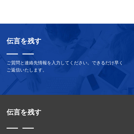
中
$2,999.00
は
0
の
で
$1,999.00
評
し
で
価
た。
す。
伝言を残す
ご質問と連絡先情報を入力してください。できるだけ早く
ご返信いたします。
伝言を残す