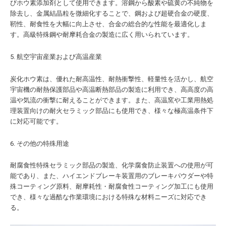
びホウ素添加剤として使用できます。溶鋼から酸素や硫黄の不純物を
除去し、金属結晶粒を微細化することで、鋼および超硬合金の硬度、
靭性、耐食性を大幅に向上させ、合金の総合的な性能を最適化しま
す。高級特殊鋼や耐摩耗合金の製造に広く用いられています。
5. 航空宇宙産業および高温産業
炭化ホウ素は、優れた耐高温性、耐熱衝撃性、軽量性を活かし、航空
宇宙機の耐熱保護部品や高温断熱部品の製造に利用でき、高高度の高
温や気流の衝撃に耐えることができます。また、高温窯や工業用熱処
理装置向けの耐火セラミック部品にも使用でき、様々な極高温条件下
に対応可能です。
6. その他の特殊用途
耐腐食性特殊セラミック部品の製造、化学腐食防止装置への使用が可
能であり、また、ハイエンドブレーキ装置用のブレーキパウダーや特
殊コーティング原料、耐摩耗性・耐腐食性コーティング加工にも使用
でき、様々な過酷な作業環境における特殊な材料ニーズに対応でき
る。