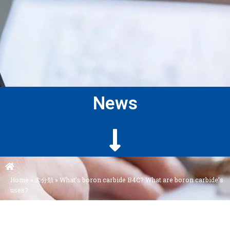
News
Home
»
未分類
»
What’s boron carbide B4C? What are boron carbide’s
uses?