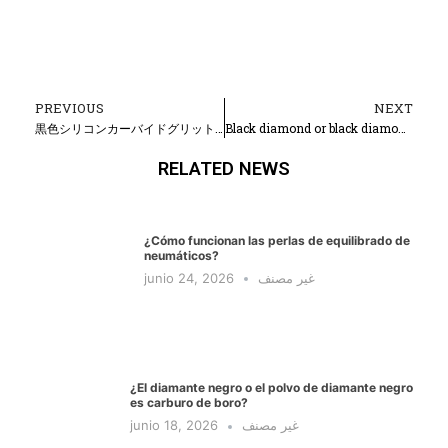
PREVIOUS
NEXT
Prev
N
黒色シリコンカーバイドグリットは酸洗いする必要がありますか?
Black diamond or black diamond powder is boron carbide?
RELATED NEWS
¿Cómo funcionan las perlas de equilibrado de
neumáticos?
junio 24, 2026
غير مصنف
¿El diamante negro o el polvo de diamante negro
es carburo de boro?
junio 18, 2026
غير مصنف