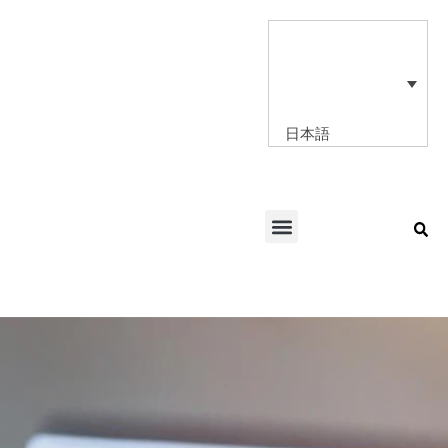
内
容
を
ス
キ
ッ
日本語
プ
Menu